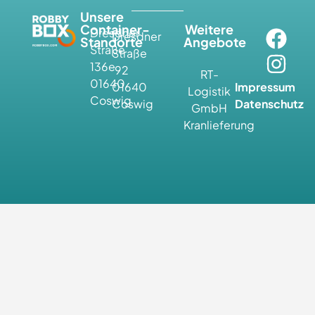
Unsere
Container-
Weitere
Dresdner
Dresdner
Standorte
Angebote
Straße
Straße
136e
92
RT-
01640
01640
Impressum
Logistik
Coswig
Coswig
Datenschutz
GmbH
Kranlieferung